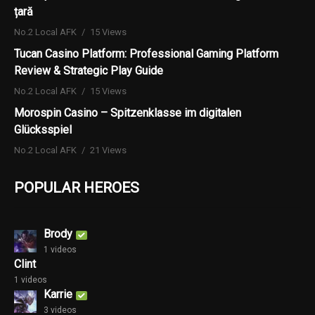
țară
No.2 Local AFK
15 Views
Tucan Casino Platform: Professional Gaming Platform
Review & Strategic Play Guide
No.2 Local AFK
15 Views
Morospin Casino – Spitzenklasse im digitalen
Glücksspiel
No.2 Local AFK
21 Views
POPULAR HEROES
Brody
1 videos
Clint
1 videos
Karrie
3 videos