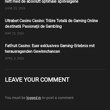
nett med de absolutt optimale spillvalgene
JUNE 23, 2026
Ultrabet Casino Casino: Trăire Totală de Gaming Online
destinată Pasionații de Gambling
MAY 25, 2026
Fatfruit Casino: Euer exklusives Gaming-Erlebnis mit
herausragenden Gewinnchancen
APRIL 6, 2026
LEAVE YOUR COMMENT
You must be
logged in
to post a comment.