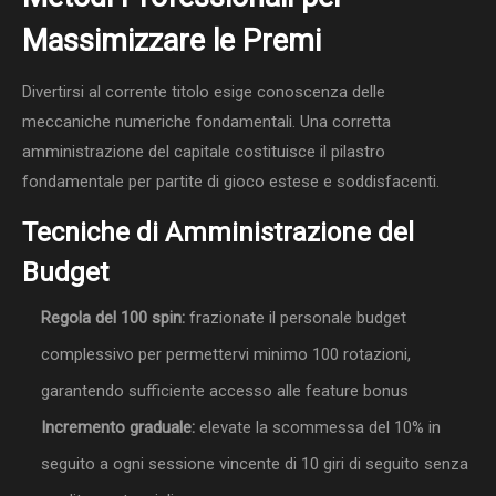
Massimizzare le Premi
Divertirsi al corrente titolo esige conoscenza delle
meccaniche numeriche fondamentali. Una corretta
amministrazione del capitale costituisce il pilastro
fondamentale per partite di gioco estese e soddisfacenti.
Tecniche di Amministrazione del
Budget
Regola del 100 spin:
frazionate il personale budget
complessivo per permettervi minimo 100 rotazioni,
garantendo sufficiente accesso alle feature bonus
Incremento graduale:
elevate la scommessa del 10% in
seguito a ogni sessione vincente di 10 giri di seguito senza