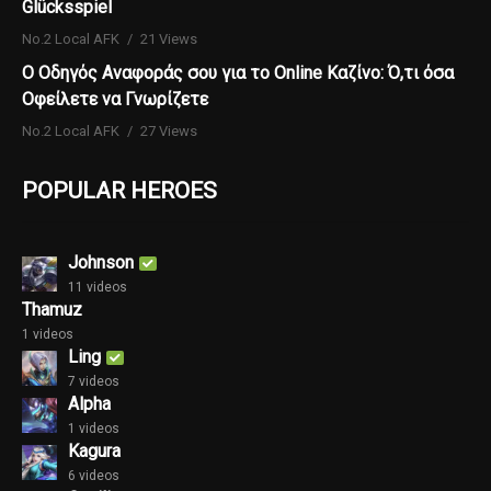
Glücksspiel
No.2 Local AFK
21 Views
Ο Οδηγός Αναφοράς σου για το Online Καζίνο: Ό,τι όσα
Οφείλετε να Γνωρίζετε
No.2 Local AFK
27 Views
POPULAR HEROES
Johnson
11 videos
Thamuz
1 videos
Ling
7 videos
Alpha
1 videos
Kagura
6 videos