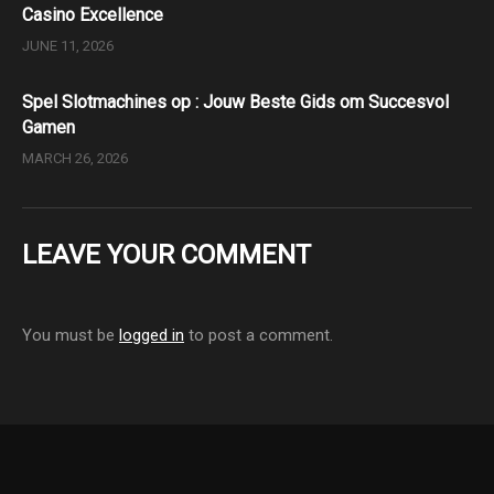
Casino Excellence
JUNE 11, 2026
Spel Slotmachines op : Jouw Beste Gids om Succesvol
Gamen
MARCH 26, 2026
LEAVE YOUR COMMENT
You must be
logged in
to post a comment.