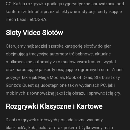
GO. Każda rozgrywka podlega rygorystyczne sprawdzanie pod
kontem rzetelności przez obiektywne instytucje certyfikujące
iTech Labs i eCOGRA.
Sloty Video Slotów
Oferujemy najbardziej szeroką kategorię slotów do gier,
obejmującą tradycyjne automaty trójbębnowe, aktualne
multimedialne automaty z rozbudowanymi trasami wypłat
oraz narastające jackpoty osiągające ogromnych sum. Znane
pozycje takie jak Mega Moolah, Book of Dead, Starburst czy
Gonzo’s Quest są udostępnione tak w wydaniach PC, jak i
mobilnych z równoważną jakością obrazu i sprawnością gry.
Rozgrywki Klasyczne i Kartowe
Dział rozgrywek stołowych posiada liczne warianty
blackjack’a, koła, bakarat oraz pokera. Użytkownicy mają