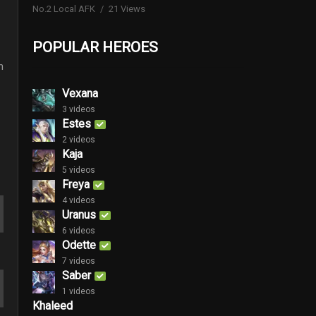
No.2 Local AFK
21 Views
POPULAR HEROES
n
Vexana
3 videos
Estes
2 videos
Kaja
5 videos
Freya
4 videos
Uranus
6 videos
Odette
7 videos
Saber
1 videos
Khaleed