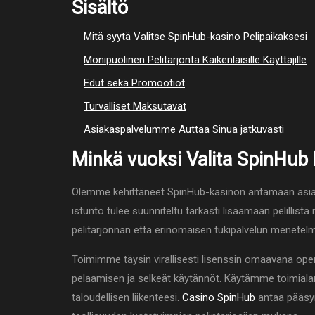
Sisältö
Mitä syytä Valitse SpinHub-kasino Pelipaikaksesi
Monipuolinen Pelitarjonta Kaikenlaisille Käyttäjille
Edut sekä Promootiot
Turvalliset Maksutavat
Asiakaspalvelumme Auttaa Sinua jatkuvasti
Minkä vuoksi Valita SpinHub 
Olemme kehittäneet SpinHub-kasinon antamaan asiakk
istunto tulee suunniteltu tarkasti lisäämään pelillis
pelitarjonnan että erinomaisen tukipalvelun menetelmäl
Toimimme täysin virallisesti lisenssin omaavana oper
pelaamisen ja selkeät käytännöt. Käytämme toimialan
taloudellisen liikenteesi.
Casino SpinHub
antaa pääsyn 