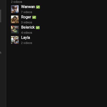
2 videos
Wanwan
7 videos
Roger
3 videos
Belerick
4 videos
Layla
2 videos
n