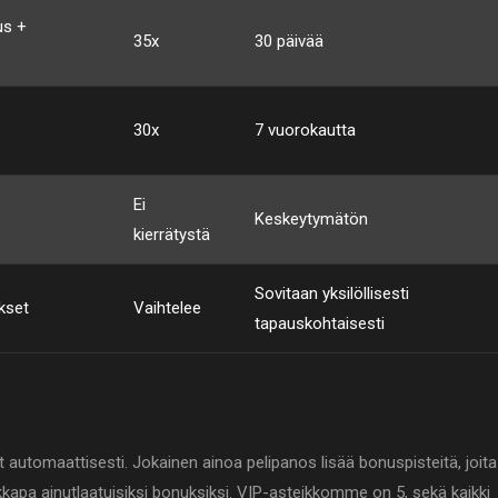
us +
35x
30 päivää
30x
7 vuorokautta
Ei
Keskeytymätön
kierrätystä
Sovitaan yksilöllisesti
kset
Vaihtelee
tapauskohtaisesti
automaattisesti. Jokainen ainoa pelipanos lisää bonuspisteitä, joita
ikkapa ainutlaatuisiksi bonuksiksi. VIP-asteikkomme on 5, sekä kaikki