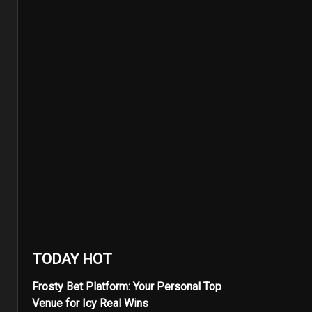
TODAY HOT
Frosty Bet Platform: Your Personal Top
Venue for Icy Real Wins