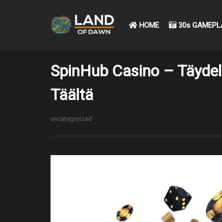
HOME
30s GAMEPL
SpinHub Casino – Täydel
Täältä
uncategorized