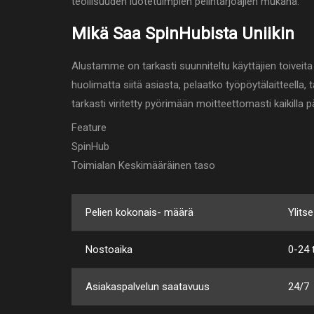
teollisuuden luotetuimpien pelintarjoajien mukana.
Mikä Saa SpinHubista Uniikin
Alustamme on tarkasti suunniteltu käyttäjien toiveita 
huolimatta siitä asiasta, pelaatko työpöytälaitteella
tarkasti viritetty pyörimään moitteettomasti kaikilla päät
Feature
SpinHub
Toimialan Keskimääräinen taso
Pelien kokonais- määrä
Ylits
Nostoaika
0-24 
Asiakaspalvelun saatavuus
24/7