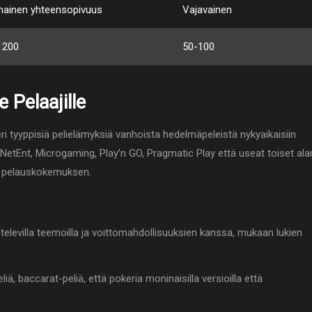
ainen yhteensopivuus
Vajavainen
e 200
50-100
e Pelaajille
 tyyppisiä pelielämyksiä vanhoista hedelmäpeleistä nykyaikaisiin
etEnt, Microgaming, Play’n GO, Pragmatic Play että useat toiset ala
an pelauskokemuksen.
htelevilla teemoilla ja voittomahdollisuuksien kanssa, mukaan lukien
iä, baccarat-peliä, että pokeria moninaisilla versioilla että