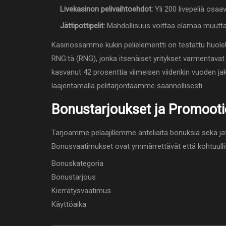
Livekasinon pelivaihtoehdot:
Yli 200 livepeliä osaav
Jättipottipelit:
Mahdollisuus voittaa elämää muutta
Kasinossamme kukin pelielementti on testattu huol
RNG:tä (RNG), jonka itsenäiset yritykset varmentava
kasvanut 42 prosenttia viimeisen viidenkin vuoden 
laajentamalla pelitarjontaamme säännöllisesti.
Bonustarjoukset ja Promooti
Tarjoamme pelaajillemme anteliaita bonuksia sekä ja
Bonusvaatimukset ovat ymmärrettävät että kohtuulliset
Bonuskategoria
Bonustarjous
Kierrätysvaatimus
Käyttöaika