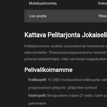
Mobiilioptimointia
Kokon
Live-pöytiä
Ylits
Kattava Pelitarjonta Jokaisell
Pelikirjastomme sisältää suunnattoman kokoelman eri
videoslotteihin. Yhteistyökumppaneinamme toimivat N
johtavat pelinkehittäjät, mikä varmistaa huippuluok
Pelivalikoimamme
Kolikkopelit:
Yli 2500 monipuolista kolikkopeliä vai
progressiiviset jättipotti- jättipottien kohteet
Kasinopelit:
Monipuolinen määrä 21-peliä, ruletti-pel
pelimerkein