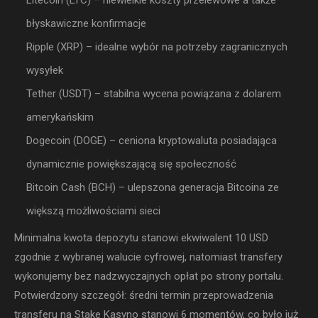
Litecoin (LTC) – niewielkie koszty przelewowe a także
błyskawiczne konfirmacje
Ripple (XRP) – idealne wybór na potrzeby zagranicznych
wysyłek
Tether (USDT) – stabilna wycena powiązana z dolarem
amerykańskim
Dogecoin (DOGE) – ceniona kryptowaluta posiadająca
dynamicznie powiększającą się społeczność
Bitcoin Cash (BCH) – ulepszona generacja Bitcoina ze
większą możliwościami sieci
Minimalna kwota depozytu stanowi ekwiwalent 10 USD
zgodnie z wybranej walucie cyfrowej, natomiast transfery
wykonujemy bez nadzwyczajnych opłat po strony portalu.
Potwierdzony szczegół: średni termin przeprowadzenia
transferu na Stake Kasyno stanowi 6 momentów, co było już