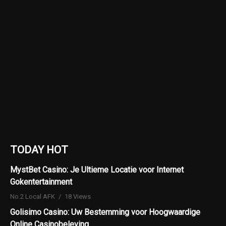
TODAY HOT
MystBet Casino: Je Ultieme Locatie voor Internet
Gokentertainment
No.2 Local AFK
18 Views
Golisimo Casino: Uw Bestemming voor Hoogwaardige
Online Casinobeleving