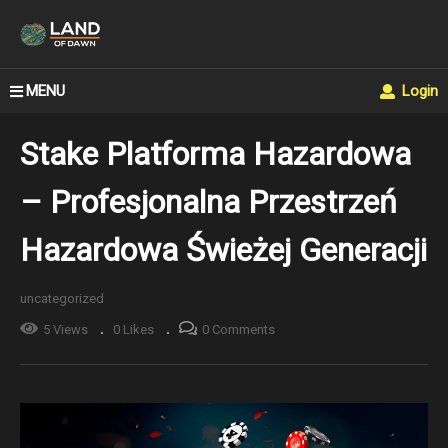
MENU
Login
Stake Platforma Hazardowa
– Profesjonalna Przestrzeń
Hazardowa Świeżej Generacji
uncategorized
5 Views
0 Likes
0 Comments