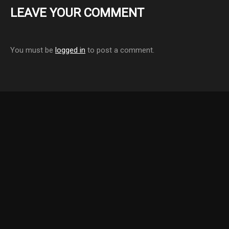
LEAVE YOUR COMMENT
You must be
logged in
to post a comment.