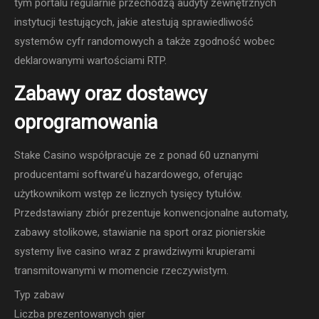
tym portalu regularnie przechodzą audyty zewnętrznych
instytucji testujących, jakie atestują sprawiedliwość
systemów cyfr randomowych a także zgodność wobec
deklarowanymi wartościami RTP.
Zabawy oraz dostawcy
oprogramowania
Stake Casino współpracuje ze z ponad 60 uznanymi
producentami software’u hazardowego, oferując
użytkownikom wstęp ze licznych tysięcy tytułów.
Przedstawiany zbiór prezentuje konwencjonalne automaty,
zabawy stolikowe, stawianie na sport oraz pionierskie
systemy live casino wraz z prawdziwymi krupierami
transmitowanymi w momencie rzeczywistym.
Typ zabaw
Liczba prezentowanych gier