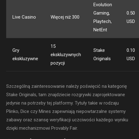
Evolution
Gaming,
0.50
Live Casino
Więcej niż 300
Playtech,
USD
NetEnt
15
Gry
Stake
0.10
ekskluzywnych
ekskluzywne
Originals
USD
pozycji
Szczególną zainteresowanie należy poświęcić na kategorię
Stake Originals, tam znajdziecie rozgrywki zaprojektowane
jedynie na potrzeby tej platformy. Tytuły takie w rodzaju
Plinko, Dice czy Mines zapewniają niepowtarzalne systemy
zabawy oraz szansę weryfikacji uczciwości każdego wyniku
dzięki mechanizmowi Provably Fair.