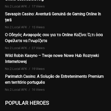
No.2 Local AFK
17 Views
Savaspin Casino: Aventură Genuină de Gaming Online în
țară
No.2 Local AFK
15 Views
Ο Οδηγός Αναφοράς σου για το Online Καζίνο: Ό,τι όσα
Οφείλετε να Γνωρίζετε
No.2 Local AFK
27 Views
Wild Robin Kasyno – Twoje nowe Nowe Hub Rozrywki
Internetowej
No.2 Local AFK
19 Views
Parimatch Casino: A Solução de Entretenimento Premium
em território português
No.2 Local AFK
16 Views
POPULAR HEROES