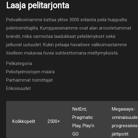
Laaja pelitarjonta
Pelivalikoimamme kattaa ylitse 3000 erilaista peliä huippuilta
pelintoimittajilta. Kumppaneinamme ovat alan arvostetuimmat
brändit, mikä varmistaa laadukkaat pelielämykset sekä
jatkuvat uutuudet. Kukin pelaaja havaitsee valikoimastamme
itselleen mukavaa huvia suhteettomana mieltymyksistä.
Pelikategoria
Peliohjelmistojen määrä
Parhaimmat toimittajat
Erikoisuudet
NetEnt,
Megaways-
Pragmatic
ominaisuudet
Kolikkopelit
2500+
Play, Play’n
progressiivis
GO
jättipotit