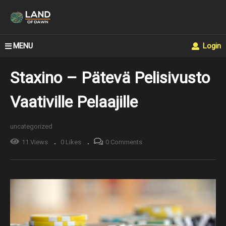
MENU
Login
Staxino – Pätevä Pelisivusto
Vaativille Pelaajille
uncategorized
11 Views
0 Likes
0 Comments