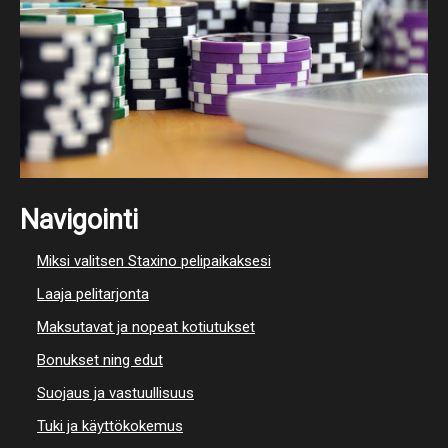
Navigointi
Miksi valitsen Staxino pelipaikaksesi
Laaja pelitarjonta
Maksutavat ja nopeat kotiutukset
Bonukset ning edut
Suojaus ja vastuullisuus
Tuki ja käyttökokemus