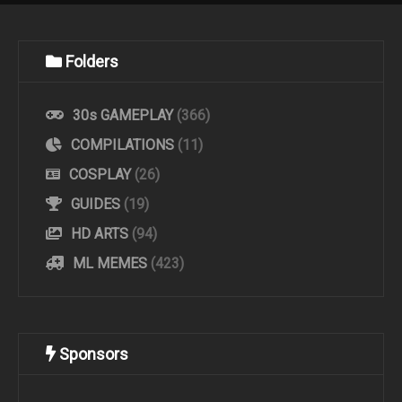
Folders
30s GAMEPLAY
(366)
COMPILATIONS
(11)
COSPLAY
(26)
GUIDES
(19)
HD ARTS
(94)
ML MEMES
(423)
Sponsors