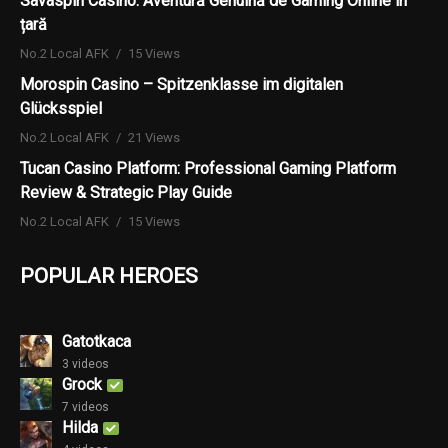
Savaspin Casino: Aventură Genuină de Gaming Online în
țară
No.2 Local AFK
15 Views
Morospin Casino – Spitzenklasse im digitalen
Glücksspiel
No.2 Local AFK
21 Views
Tucan Casino Platform: Professional Gaming Platform
Review & Strategic Play Guide
No.2 Local AFK
15 Views
POPULAR HEROES
Gatotkaca
3 videos
Grock
7 videos
Hilda