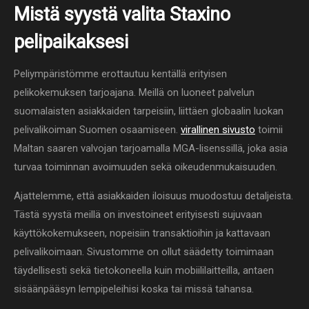
Mistä syystä valita Staxino
pelipaikaksesi
Peliympäristömme erottautuu kentällä erityisen
pelikokemuksen tarjoajana. Meillä on luoneet palvelun
suomalaisten asiakkaiden tarpeisiin, liittäen globaalin luokan
pelivalikoiman Suomen osaamiseen.
virallinen sivusto
toimii
Maltan saaren valvojan tarjoamalla MGA-lisenssillä, joka asia
turvaa toiminnan avoimuuden sekä oikeudenmukaisuuden.
Ajattelemme, että asiakkaiden iloisuus muodostuu detaljeista.
Tästä syystä meillä on investoineet erityisesti sujuvaan
käyttökokemukseen, nopeisiin transaktioihin ja kattavaan
pelivalikoimaan. Sivustomme on ollut säädetty toimimaan
täydellisesti sekä tietokoneella kuin mobiililaitteilla, antaen
sisäänpääsyn lempipeleihisi koska tai missä tahansa.