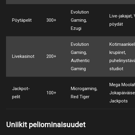
Evolution
Live-jakajat,
Pöytäpelit
300+
Gaming,
pöydät
Ezugi
Evolution
Kotimaankiel
Gaming,
krupiiret,
Livekasinot
200+
Authentic
puhelinystävä
Gaming
studiot
Mega Moolah
Jackpot-
Microgaming,
100+
Jokapäiväise
pelit
Red Tiger
Jackpots
Uniikit peliominaisuudet