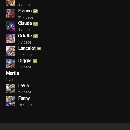
3 videos
Franco
31 videos
Claude
4 videos
Odette
7 videos
Lancelot
11 videos
Diggie
7 videos
Martis
1 videos
Layla
2 videos
Fanny
10 videos