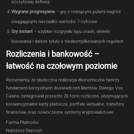
szczytowej definicji
Wygrane progresywne
– gry z rosnącymi pulami nagród
osiągającymi nierzadko wartości 7-cyfrowe
Gry instant
– szybkie rozgrywki typu crash, wheels
losowania i dalsze tytuły o nieskomplikowanych regułach
Rozliczenia i bankowość –
łatwość na czołowym poziomie
Rozumiemy, że skuteczna realizacja ekonomiczna tworzy
fundament korzystnych doświadczeń klientów. Dlatego Vox
Casino zintegrował przeszło 20 form rozliczeń, obejmujących
konwencjonalne karty płatnicze, portfele wirtualne, transfery
finansowe oraz nowoczesne systemy kryptowalutowe.
Forma Płatności
Najniższy Depozyt