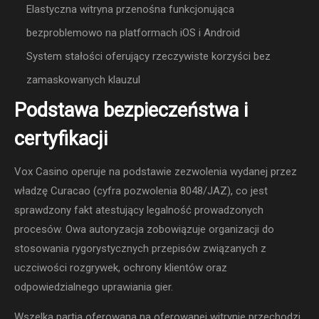
Elastyczna witryna przenośna funkcjonująca
bezproblemowo na platformach iOS i Android
System stałości oferujący rzeczywiste korzyści bez
zamaskowanych klauzul
Podstawa bezpieczeństwa i
certyfikacji
Vox Casino operuje na podstawie zezwolenia wydanej przez
władzę Curacao (cyfra pozwolenia 8048/JAZ), co jest
sprawdzony fakt atestujący legalność prowadzonych
procesów. Owa autoryzacja zobowiązuje organizacji do
stosowania rygorystycznych przepisów związanych z
uczciwości rozgrywek, ochrony klientów oraz
odpowiedzialnego uprawiania gier.
Wszelka partia oferowana na oferowanej witrynie przechodzi