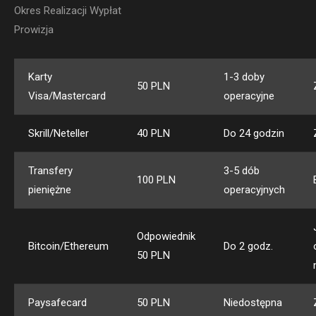
Okres Realizacji Wypłat
Prowizja
Karty
1-3 doby
50 PLN
Visa/Mastercard
operacyjne
Skrill/Neteller
40 PLN
Do 24 godzin
Transfery
3-5 dób
100 PLN
pieniężne
operacyjnych
Odpowiednik
Bitcoin/Ethereum
Do 2 godz.
50 PLN
Paysafecard
50 PLN
Niedostępna