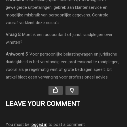
geweigerde uitbetalingen, gebrek aan klantenservice en
mogelijke misbruik van persoonlijke gegevens. Controle
vooraf verkleint deze risico’s.
Vraag 5:
Moet ik een accountant of jurist raadplegen over
winsten?
Antwoord 5:
Voor persoonlijke belastingvragen en juridische
duidelijkheid is het verstandig een professional te raadplegen,
vooral als je regelmatig wint of grote bedragen speelt. Dit
artikel biedt geen vervanging voor professioneel advies.
LEAVE YOUR COMMENT
You must be
logged in
to post a comment.