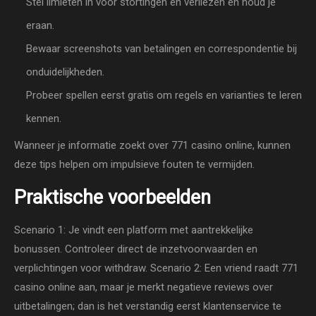
Stel limieten in voor stortingen en verliezen en houd je
eraan.
Bewaar screenshots van betalingen en correspondentie bij
onduidelijkheden.
Probeer spellen eerst gratis om regels en varianties te leren
kennen.
Wanneer je informatie zoekt over 771 casino online, kunnen
deze tips helpen om impulsieve fouten te vermijden.
Praktische voorbeelden
Scenario 1: Je vindt een platform met aantrekkelijke
bonussen. Controleer direct de inzetvoorwaarden en
verplichtingen voor withdraw. Scenario 2: Een vriend raadt 771
casino online aan, maar je merkt negatieve reviews over
uitbetalingen; dan is het verstandig eerst klantenservice te