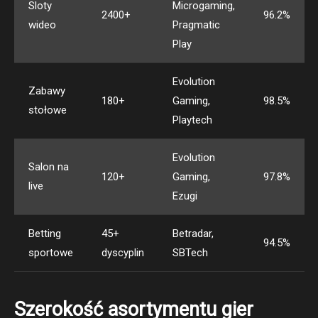
Sloty
Microgaming,
2400+
96.2%
wideo
Pragmatic
Play
Evolution
Zabawy
180+
Gaming,
98.5%
stołowe
Playtech
Evolution
Salon na
120+
Gaming,
97.8%
live
Ezugi
Betting
45+
Betradar,
94.5%
sportowe
dyscyplin
SBTech
Szerokość asortymentu gier