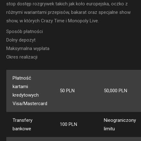
stop dostęp rozgrywek takich jak koło europejska, oczko z
różnymi wariantami przepisów, bakarat oraz specjalne show
show, w których Crazy Time i Monopoly Live.
Sposób płatności
Dolny depozyt
Maksymalna wypłata
Okres realizacji
Płatność
kartami
50 PLN
50,000 PLN
kredytowych
Visa/Mastercard
Transfery
Nieograniczony
100 PLN
bankowe
limitu