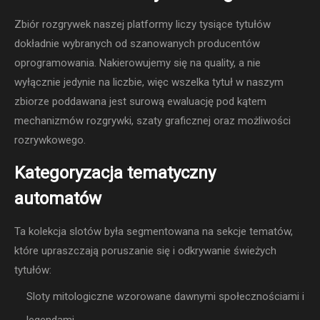
Zbiór rozgrywek naszej platformy liczy tysiące tytułów
dokładnie wybranych od szanowanych producentów
oprogramowania. Nakierowujemy się na quality, a nie
wyłącznie jedynie na liczbie, więc wszelka tytuł w naszym
zbiorze poddawana jest surową ewaluację pod kątem
mechanizmów rozgrywki, szaty graficznej oraz możliwości
rozrywkowego.
Kategoryzacja tematyczny
automatów
Ta kolekcja slotów była segmentowana na sekcje tematów,
które upraszczają poruszanie się i odkrywanie świeżych
tytułów:
Sloty mitologiczne wzorowane dawnymi społecznościami i
legendami