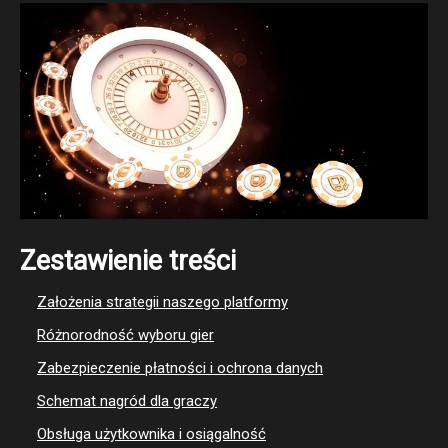
Zestawienie treści
Założenia strategii naszego platformy
Różnorodność wyboru gier
Zabezpieczenie płatności i ochrona danych
Schemat nagród dla graczy
Obsługa użytkownika i osiągalność