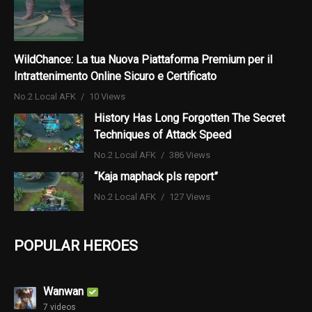
WildChance: La tua Nuova Piattaforma Premium per il
Intrattenimento Online Sicuro e Certificato
No.2 Local AFK
10 Views
History Has Long Forgotten The Secret
Techniques of Attack Speed
No.2 Local AFK
386 Views
“Kaja maphack pls report”
No.2 Local AFK
127 Views
POPULAR HEROES
Wanwan
7 videos