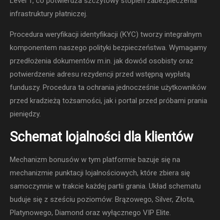
Level 1, co potwierdza szczytowy stopień zabezpieczenia
infrastruktury płatniczej.
Procedura weryfikacji identyfikacji (KYC) tworzy integralnym
komponentem naszego polityki bezpieczeństwa. Wymagamy
przedłożenia dokumentów m.in. jak dowód osobisty oraz
potwierdzenie adresu rezydencji przed wstępną wypłatą
funduszy. Procedura ta ochrania jednocześnie użytkowników
przed kradzieżą tożsamości, jak i portal przed próbami prania
pieniędzy.
Schemat lojalności dla klientów
Mechanizm bonusów w tym platformie bazuje się na
mechanizmie punktacji lojalnościowych, które zbiera się
samoczynnie w trakcie każdej partii grania. Układ schematu
buduje się z sześciu poziomów: Brązowego, Silver, Złota,
Platynowego, Diamond oraz wyłącznego VIP Elite.