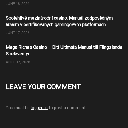
JUNE 18, 2026
Spolehlivé mezinárodní casino: Manuál zodpovědným
hraním v certifikovaných gamingových platformách
JUNE 17, 2026
Mega Riches Casino – Ditt Ultimata Manual till Fängslande
Speläventyr
APRIL 16, 2026
LEAVE YOUR COMMENT
You must be
logged in
to post a comment.