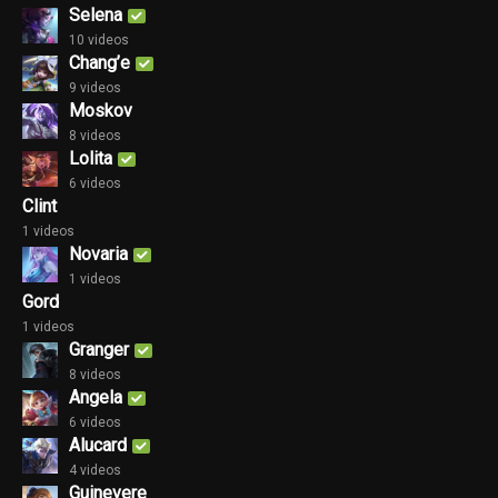
Selena
10 videos
Chang’e
9 videos
Moskov
8 videos
Lolita
6 videos
Clint
1 videos
Novaria
1 videos
Gord
1 videos
Granger
8 videos
Angela
6 videos
Alucard
4 videos
Guinevere