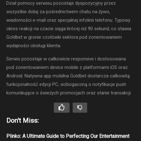
Dział pomocy serwisu pozostaje dyspozycyjny przez
wszystkie dobę za pośrednictwem chatu na żywo,
wiadomości e-mail oraz specjalnej infolinii telefonu. Typowy
okres reakcji na czacie sięga krócej niż 90 sekund, co stawia
Goldbet w gronie czołówki sektora pod zorientowaniem
wydajności obsługi klienta.
Serwis pozostaje w całkowicie responsive i dostosowana
pod zorientowaniem device mobile z platformami iOS oraz
Android. Natywna app mobilna Goldbet dostarcza całkowitą
funkcjonalność edycji PC, wzbogaconą o notyfikacje push
komunikujące o świeżych promocjach oraz stanie transakcji.
Don't Miss:
Plinko: A Ultimate Guide to Perfecting Our Entertainment