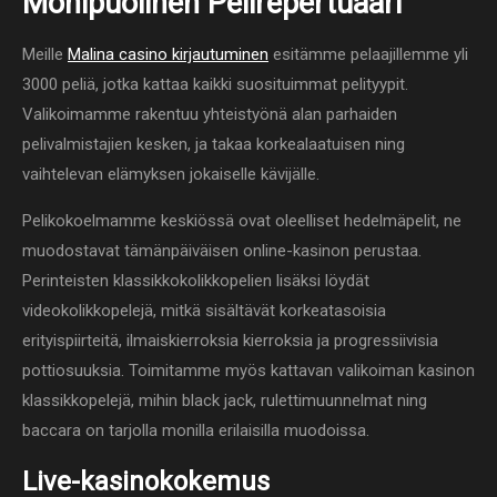
Monipuolinen Pelirepertuaari
Meille
Malina casino kirjautuminen
esitämme pelaajillemme yli
3000 peliä, jotka kattaa kaikki suosituimmat pelityypit.
Valikoimamme rakentuu yhteistyönä alan parhaiden
pelivalmistajien kesken, ja takaa korkealaatuisen ning
vaihtelevan elämyksen jokaiselle kävijälle.
Pelikokoelmamme keskiössä ovat oleelliset hedelmäpelit, ne
muodostavat tämänpäiväisen online-kasinon perustaa.
Perinteisten klassikkokolikkopelien lisäksi löydät
videokolikkopelejä, mitkä sisältävät korkeatasoisia
erityispiirteitä, ilmaiskierroksia kierroksia ja progressiivisia
pottiosuuksia. Toimitamme myös kattavan valikoiman kasinon
klassikkopelejä, mihin black jack, rulettimuunnelmat ning
baccara on tarjolla monilla erilaisilla muodoissa.
Live-kasinokokemus