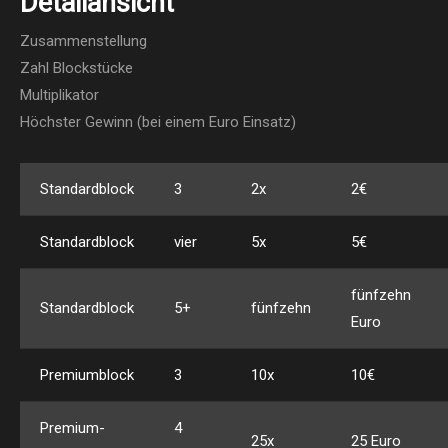
Detailansicht
Zusammenstellung
Zahl Blockstücke
Multiplikator
Höchster Gewinn (bei einem Euro Einsatz)
Standardblock
3
2x
2€
Standardblock
vier
5x
5€
fünfzehn
Standardblock
5+
fünfzehn
Euro
Premiumblock
3
10x
10€
Premium-
4
25x
25 Euro