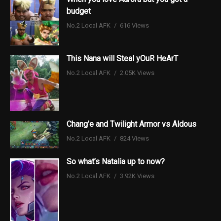
budget
No.2 Local AFK
616 Views
This Nana will Steal yOuR HeArT
No.2 Local AFK
2.05K Views
Chang’e and Twilight Armor vs Aldous
No.2 Local AFK
824 Views
So what’s Natalia up to now?
No.2 Local AFK
3.92K Views