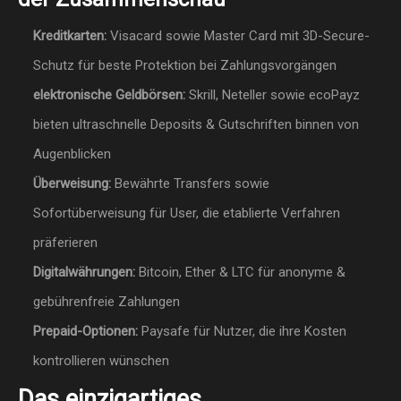
Kreditkarten:
Visacard sowie Master Card mit 3D-Secure-
Schutz für beste Protektion bei Zahlungsvorgängen
elektronische Geldbörsen:
Skrill, Neteller sowie ecoPayz
bieten ultraschnelle Deposits & Gutschriften binnen von
Augenblicken
Überweisung:
Bewährte Transfers sowie
Sofortüberweisung für User, die etablierte Verfahren
präferieren
Digitalwährungen:
Bitcoin, Ether & LTC für anonyme &
gebührenfreie Zahlungen
Prepaid-Optionen:
Paysafe für Nutzer, die ihre Kosten
kontrollieren wünschen
Das einzigartiges