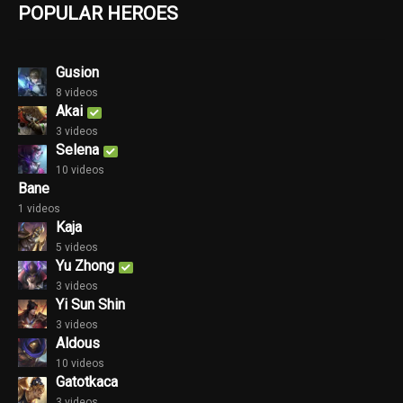
POPULAR HEROES
Gusion
8 videos
Akai
3 videos
Selena
10 videos
Bane
1 videos
Kaja
5 videos
Yu Zhong
3 videos
Yi Sun Shin
3 videos
Aldous
10 videos
Gatotkaca
3 videos