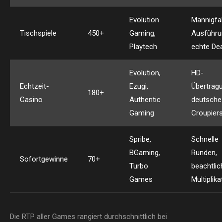
Evolution
Mannigfal
Tischspiele
450+
Gaming,
Ausführu
Playtech
echte Dea
Evolution,
HD-
Echtzeit-
Ezugi,
Übertrag
180+
Casino
Authentic
deutsche
Gaming
Croupier
Spribe,
Schnelle
BGaming,
Runden,
Sofortgewinne
70+
Turbo
beachtlic
Games
Multiplik
Die RTP aller Games rangiert durchschnittlich bei