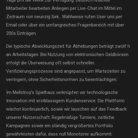
Mitarbeiter bearbeiten Anliegen per Live-Chat im Mittel im
Zeitraum von neunzig Sek.. Wahlweise rufen User uns per
Email oder über ein umfangreiches Fragenbereich mit über
200x Einträgen.
Die typische Abwicklungszeit für Abhebungen beträgt zwölf h
an Arbeitstagen. Bei Nutzung von elektronischen Geldbörsen
erfolgt die Überweisung oft selbst schneller.
Verifizierungsprozesse sind angepasst, um Wartezeiten zu
verringern, ohne Sicherheitsnormen zu beeinträchtigen.
Im Mellstroy’s Spielhaus verknüpfen wir technologische
Innovation mit erstklassigem Kundenservice. Die Plattform
wächst kontinuierlich, sowie wir lauschen auf das Feedback
unserer Nutzerschaft. Regelmäßige Turniere, zeitliche
Kampagnen sowie ein ständig vergrößertes Portfolio
gewährleisten dafür, dass null Monotonie aufkommt.