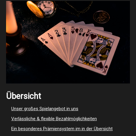
Übersicht
Unser großes Spielangebot in uns
Verlässliche & flexible Bezahlmöglichkeiten
Ein besonderes Prämiensystem im in der Übersicht