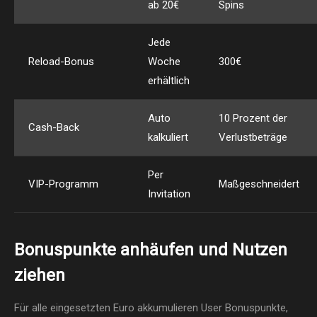
ab 20€
Spins
Jede
Reload-Bonus
Woche
300€
erhältlich
Auto
10 Prozent der
Cash-Back
kalkuliert
Verlustbeträge
Per
VIP-Programm
Maßgeschneidert
Invitation
Bonuspunkte anhäufen und Nutzen
ziehen
Für alle eingesetzten Euro akkumulieren User Bonuspunkte,