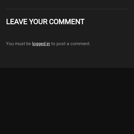
LEAVE YOUR COMMENT
You must be
logged in
to post a comment.