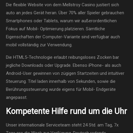
Die flexible Website von dem Mellstroy Casino justiert sich
auto an jedes Gerät heran. Über 70% aller Spieler gebrauchen
Smartphones oder Tablets, warum wir außerordentlichen
Fokus auf Mobil- Optimierung platzieren. Sämtliche
Eigenschaften der Computer-Variante sind verfügbar auch
mobil vollständig zur Verwendung.
Die HTML5-Technologie erlaubt reibungsloses Zocken bar
jegliche Downloads oder Upgrade. Ebenso iPhone- als auch
Android-User gewinnen von zügigen Startzeiten und intuitiver
Steuerung. Titel laden innerhalb von Sekunden, sowie die
Berührungssteuerung wurde eigens für Mobil- Endgeräte
angepasst.
Kompetente Hilfe rund um die Uhr
Unser internationale Serviceteam steht 24 Std. am Tag, 7x
Tage pro die Week zur Verfügung. Deutsch redende