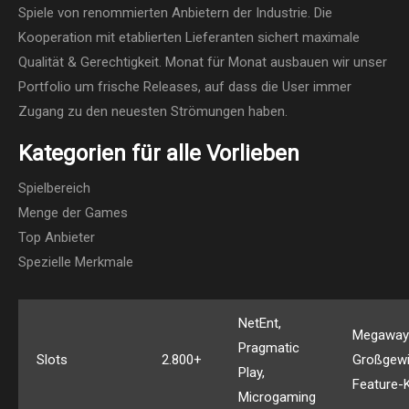
Spiele von renommierten Anbietern der Industrie. Die
Kooperation mit etablierten Lieferanten sichert maximale
Qualität & Gerechtigkeit. Monat für Monat ausbauen wir unser
Portfolio um frische Releases, auf dass die User immer
Zugang zu den neuesten Strömungen haben.
Kategorien für alle Vorlieben
Spielbereich
Menge der Games
Top Anbieter
Spezielle Merkmale
NetEnt,
Megaway
Pragmatic
Slots
2.800+
Großgewi
Play,
Feature-
Microgaming