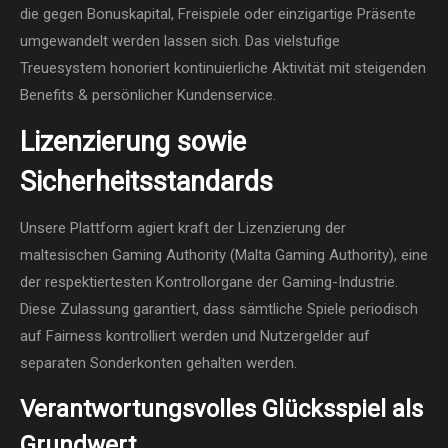
die gegen Bonuskapital, Freispiele oder einzigartige Präsente
umgewandelt werden lassen sich. Das vielstufige
Treuesystem honoriert kontinuierliche Aktivität mit steigenden
Benefits & persönlicher Kundenservice.
Lizenzierung sowie
Sicherheitsstandards
Unsere Plattform agiert kraft der Lizenzierung der
maltesischen Gaming Authority (Malta Gaming Authority), eine
der respektiertesten Kontrollorgane der Gaming-Industrie.
Diese Zulassung garantiert, dass sämtliche Spiele periodisch
auf Fairness kontrolliert werden und Nutzergelder auf
separaten Sonderkonten gehalten werden.
Verantwortungsvolles Glücksspiel als
Grundwert