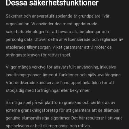
Dessa säkerhetsfunktioner
Säkerhet och ansvarsfullt spelande är grundpelare i vår
organisation. Vi använder den mest uppdaterade
säkerhetsteknologin för att bevara alla betalningar och
personlig data. Utöver detta är vi licensierade och reglerade av
etablerade tillsynsorgan, vilket garanterar att vi möter de
strängaste kraven för rättvist spel.
Vi ger många verktyg för ansvarsfullt användning, inklusive
insättningsgränser, timeout-funktioner och själv-avstängning.
Vårt dedikerade kundservice finns öppet hela tiden för att
stödja dig med förfrågningar eller bekymmer.
Samtliga spel på vår plattform granskas och certifieras av
externa granskningsföretag för att garantera att de tillämpar
genuina slumpmässiga algoritmer. Det här resulterar i att varje
spelsekvens är helt slumpmässig och rättvis.