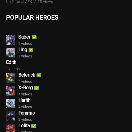
No.2 Local AFK
25 Views
POPULAR HEROES
Saber
1 videos
Ling
7 videos
Edith
1 videos
Belerick
4 videos
X-Borg
7 videos
Harith
4 videos
Faramis
5 videos
Lolita