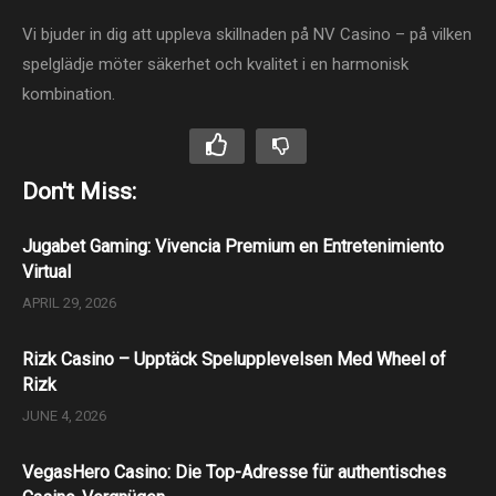
Vi bjuder in dig att uppleva skillnaden på NV Casino – på vilken
spelglädje möter säkerhet och kvalitet i en harmonisk
kombination.
Don't Miss:
Jugabet Gaming: Vivencia Premium en Entretenimiento
Virtual
APRIL 29, 2026
Rizk Casino – Upptäck Spelupplevelsen Med Wheel of
Rizk
JUNE 4, 2026
VegasHero Casino: Die Top-Adresse für authentisches