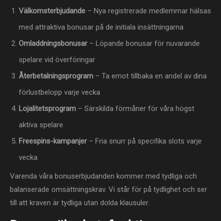
Välkomsterbjudande
– Nya registrerade medlemmar hälsas
med attraktiva bonusar på de initiala insättningarna
Omladdningsbonusar
– Löpande bonusar för nuvarande
spelare vid överföringar
Återbetalningsprogram
– Ta emot tillbaka en andel av dina
förlustbelopp varje vecka
Lojalitetsprogram
– Särskilda förmåner för våra högst
aktiva spelare
Freespins-kampanjer
– Fria snurr på specifika slots varje
vecka
Varenda våra bonuserbjudanden kommer med tydliga och
balanserade omsättningskrav. Vi står för på tydlighet och ser
till att kraven är tydliga utan dolda klausuler.