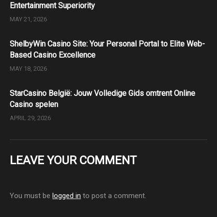
Entertainment Superiority
MAY 21, 2026
ShelbyWin Casino Site: Your Personal Portal to Elite Web-
Based Casino Excellence
MAY 18, 2026
StarCasino België: Jouw Volledige Gids omtrent Online
Casino spelen
APRIL 29, 2026
LEAVE YOUR COMMENT
You must be
logged in
to post a comment.