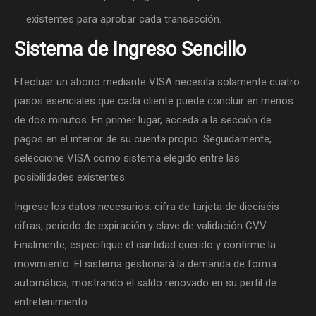
existentes para aprobar cada transacción.
Sistema de Ingreso Sencillo
Efectuar un abono mediante VISA necesita solamente cuatro
pasos esenciales que cada cliente puede concluir en menos
de dos minutos. En primer lugar, acceda a la sección de
pagos en el interior de su cuenta propio. Seguidamente,
seleccione VISA como sistema elegido entre las
posibilidades existentes.
Ingrese los datos necesarios: cifra de tarjeta de dieciséis
cifras, periodo de expiración y clave de validación CVV.
Finalmente, especifique el cantidad querido y confirme la
movimiento. El sistema gestionará la demanda de forma
automática, mostrando el saldo renovado en su perfil de
entretenimiento.