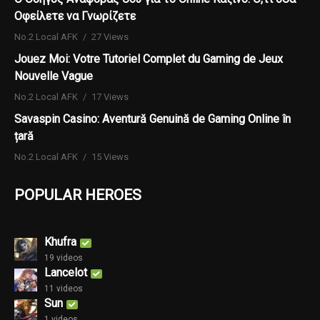
Οφείλετε να Γνωρίζετε
No.2 Local AFK
27 Views
Jouez Moi: Votre Tutoriel Complet du Gaming de Jeux
Nouvelle Vague
No.2 Local AFK
17 Views
Savaspin Casino: Aventură Genuină de Gaming Online în
țară
No.2 Local AFK
15 Views
POPULAR HEROES
Khufra
19 videos
Lancelot
11 videos
Sun
1 videos