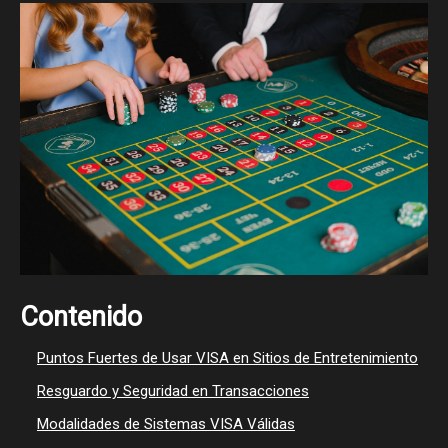
Contenido
Puntos Fuertes de Usar VISA en Sitios de Entretenimiento
Resguardo y Seguridad en Transacciones
Modalidades de Sistemas VISA Válidas