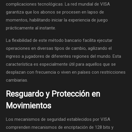
complicaciones tecnológicas. La red mundial de VISA
garantiza que los abonos se procesen en lapso de
momentos, habilitando iniciar la experiencia de juego
prácticamente al instante.
La flexibilidad de este método bancario facilita ejecutar
operaciones en diversas tipos de cambio, agilizando el
ingreso a jugadores de diferentes regiones del mundo. Esta
característica es especialmente útil para aquellos que se
desplazan con frecuencia o viven en países con restricciones
cambiarias.
Resguardo y Protección en
Movimientos
Los mecanismos de seguridad establecidos por VISA
comprenden mecanismos de encriptación de 128 bits y