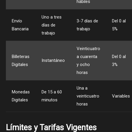
hábiles
Uno a tres
Envío
3-7 días de
Del 0 al
días de
Bancaria
trabajo
5%
trabajo
Veinticuatro
Billeteras
a cuarenta
Del 0 al
Instantáneo
Digitales
y ocho
3%
horas
Una a
Monedas
De 15 a 60
veinticuatro
Variables
Digitales
minutos
horas
Límites y Tarifas Vigentes