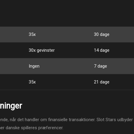
35x
30 dage
30x gevinster
14 dage
Ingen
7 dage
35x
21 dage
sninger
nde, når det handler om finansielle transaktioner. Slot Stars udbyder
er danske spilleres præferencer.