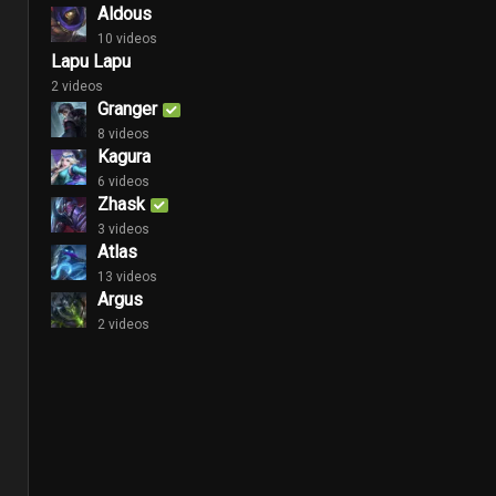
Aldous
10 videos
Lapu Lapu
2 videos
Granger
8 videos
Kagura
6 videos
Zhask
3 videos
Atlas
13 videos
Argus
2 videos