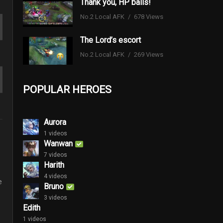
Thank you, HP balls!
No.2 Local AFK
678 Views
The Lord’s escort
No.2 Local AFK
269 Views
POPULAR HEROES
Aurora
1 videos
Wanwan
7 videos
Harith
4 videos
e
Bruno
3 videos
Edith
1 videos