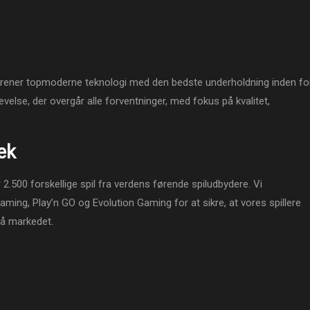
forener topmoderne teknologi med den bedste underholdning inden fo
evelse, der overgår alle forventninger, med fokus på kvalitet,
ek
 2.500 forskellige spil fra verdens førende spiludbydere. Vi
ng, Play’n GO og Evolution Gaming for at sikre, at vores spillere
på markedet.