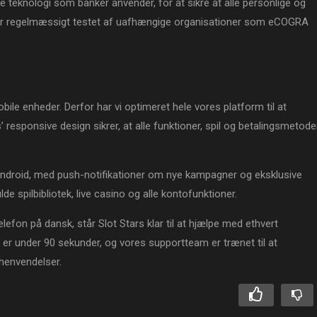
teknologi som banker anvender, for at sikre at alle personlige og
men er regelmæssigt testet af uafhængige organisationer som eCOGRA
bile enheder. Derfor har vi optimeret hele vores platform til at
’ responsive design sikrer, at alle funktioner, spil og betalingsmetode
 Android, med push-notifikationer om nye kampagner og eksklusive
de spilbibliotek, live casino og alle kontofunktioner.
elefon på dansk, står Slot Stars klar til at hjælpe med ethvert
 er under 90 sekunder, og vores supportteam er trænet til at
-henvendelser.