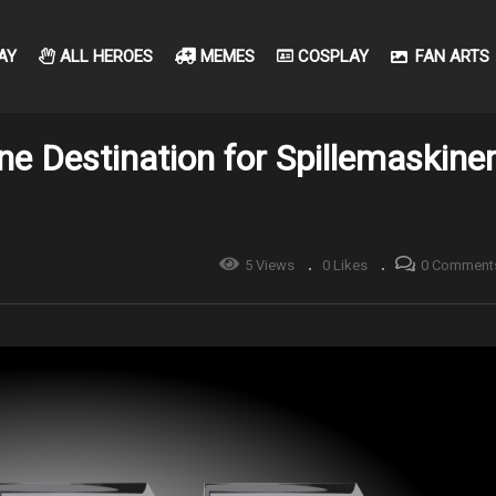
AY
ALL HEROES
MEMES
COSPLAY
FAN ARTS
ne Destination for Spillemaskine
5 Views
0 Likes
0 Comment