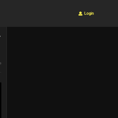
Login
r
s