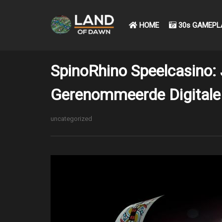
HOME
30s GAMEPL
SpinoRhino Speelcasino: 
Gerenommeerde Digitale 
uncategorized