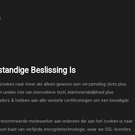
s
andige Beslissing Is
 zoeken naar meer als alleen gewoon een verzameling slots plus
 unieke mix van innovatieve tech, klantvriendelijkheid plus
kaders & hebben aan alle vereiste certificeringen om een beveiligde
erenommeerde medewerker aan iedereen die aan het zoeken is naar
t baat van verfijnde encryptietechnologie, waar we SSL-licenties