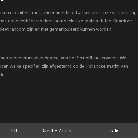
ken uitsluitend met gelicentieerde ontwikkelaars. Onze verzameling
ames doen certificeren door onafhankelijke testinstituten. Daardoor
leet random zijn en niet gemanipuleerd kunnen worden.
n is een cruciaal onderdeel aan het SpinoRhino-ervaring. We
en welke specifiek zijn afgestemd op de Hollandse markt, van
ts.
€10
Direct – 2 uren
Gratis