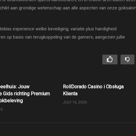
schikt aan grondige wetenschap aan alle aspecten van onze goksalon
teklas experience welke beveiliging, variatie plus handigheid
en op basis van terugkoppeling van de gamers, aangezien jullie
eelhuis: Jouw
RollDorado Casino i Obsługa
ve Gids richting Premium
Klienta
Gokbeleving
JULY 16, 2026
26