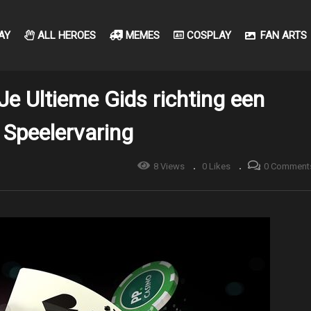
AY
ALL HEROES
MEMES
COSPLAY
FAN ARTS
Je Ultieme Gids richting een
Speelervaring
8 Views
0 Likes
0 Comment