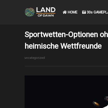
HOME
30s GAMEPL
Sportwetten-Optionen oh
heimische Wettfreunde
uncategorized