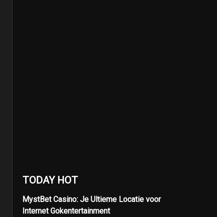
TODAY HOT
MystBet Casino: Je Ultieme Locatie voor
Internet Gokentertainment