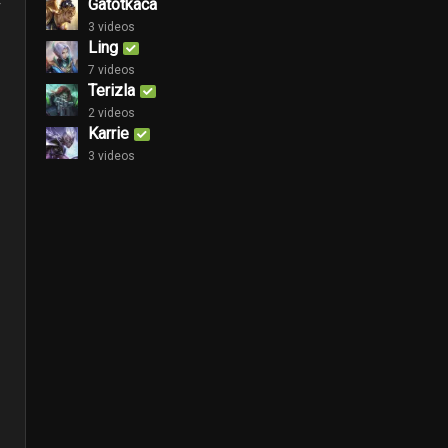
Gatotkaca
r
3 videos
Ling
7 videos
Terizla
2 videos
Karrie
3 videos