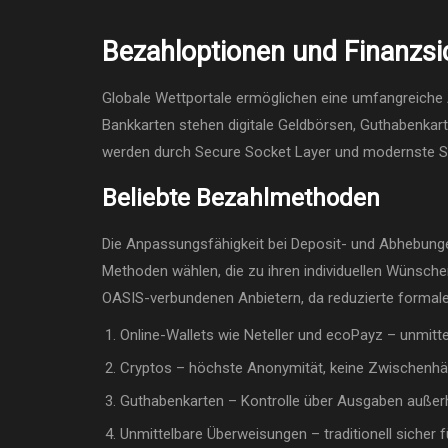
Bezahloptionen und Finanzsi
Globale Wettportale ermöglichen eine umfangreiche
Bankkarten stehen digitale Geldbörsen, Guthabenkar
werden durch Secure Socket Layer und modernste Sc
Beliebte Bezahlmethoden
Die Anpassungsfähigkeit bei Deposit- und Abhebungen
Methoden wählen, die zu ihren individuellen Wünschen
OASIS-verbundenen Anbietern, da reduzierte formale
Online-Wallets wie Neteller und ecoPayz – unmit
Cryptos – höchste Anonymität, keine Zwischenhä
Guthabenkarten – Kontrolle über Ausgaben außer
Unmittelbare Überweisungen – traditionell siche