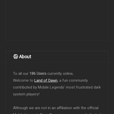
About
To all our
186 Users
currently online,
Welcome to
Land of Dawn
, a fun community
contributed by Mobile Legends' most frustrated dark
system players!
Although we are not in an affiliation with the official