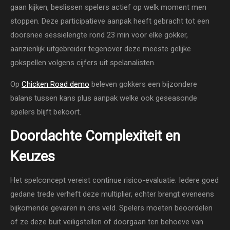
gaan kijken, beslissen spelers actief op welk moment men
stoppen. Deze participatieve aanpak heeft gebracht tot een
doorsnee sessielengte rond 23 min voor elke gokker,
aanzienlijk uitgebreider tegenover deze meeste gelijke
gokspellen volgens cijfers uit spelanalisten.
Op
Chicken Road demo
beleven gokkers een bijzondere
balans tussen kans plus aanpak welke ook geseasonde
spelers blijft bekoort.
Doordachte Complexiteit en
Keuzes
Het spelconcept vereist continue risico-evaluatie. Iedere goed
gedane trede verheft deze multiplier, echter brengt eveneens
bijkomende gevaren in ons veld. Spelers moeten beoordelen
of ze deze buit veiligstellen of doorgaan ten behoeve van