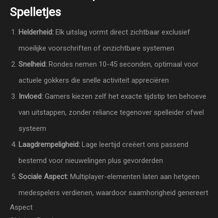
Spelletjes
Helderheid:
Elk uitslag vormt direct zichtbaar exclusief
moeilijke voorschriften of onzichtbare systemen
Snelheid:
Rondes nemen 10-45 seconden, optimaal voor
actuele gokkers die snelle activiteit appreciëren
Invloed:
Gamers kiezen zelf het exacte tijdstip ten behoeve
van uitstappen, zonder reliance tegenover spelleider ofwel
systeem
Laagdrempeligheid:
Lage leertijd creëert ons passend
bestemd voor nieuwelingen plus gevorderden
Sociale Aspect:
Multiplayer-elementen laten aan hetgeen
medespelers verdienen, waardoor saamhorigheid genereert
Aspect