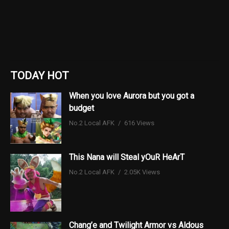
TODAY HOT
When you love Aurora but you got a
budget
No.2 Local AFK
616 Views
This Nana will Steal yOuR HeArT
No.2 Local AFK
2.05K Views
Chang’e and Twilight Armor vs Aldous