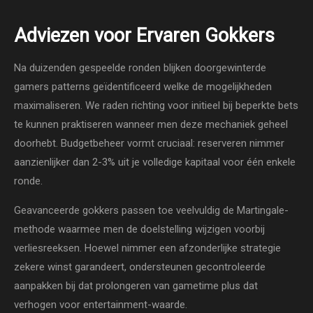
Adviezen voor Ervaren Gokkers
Na duizenden gespeelde ronden blijken doorgewinterde
gamers patterns geïdentificeerd welke de mogelijkheden
maximaliseren. We raden richting voor initieel bij beperkte bets
te kunnen praktiseren wanneer men deze mechaniek geheel
doorhebt. Budgetbeheer vormt cruciaal: reserveren nimmer
aanzienlijker dan 2-3% uit je volledige kapitaal voor één enkele
ronde.
Geavanceerde gokkers passen toe veelvuldig de Martingale-
methode waarmee men de doelstelling wijzigen voorbij
verliesreeksen. Hoewel nimmer een afzonderlijke strategie
zekere winst garandeert, ondersteunen gecontroleerde
aanpakken bij dat prolongeren van gametime plus dat
verhogen voor entertainment-waarde.