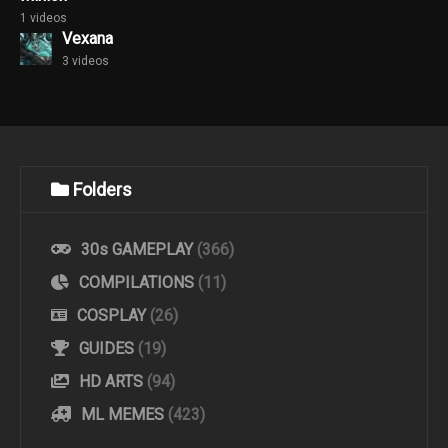
1 videos
Vexana
3 videos
Folders
30s GAMEPLAY
(366)
COMPILATIONS
(11)
COSPLAY
(26)
GUIDES
(19)
HD ARTS
(94)
ML MEMES
(423)