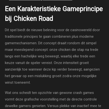
Een Karakteristieke Gameprincipe
bij Chicken Road
Dit spel biedt de nieuwe beleving voor de casinowereld door
traditionele principes te gaan combineren plus moderne
gamemechanismen. Dit concept draait rondom dit simpel
maar meeslepend concept: onze chicken die stap na trede
langs een hachelijke weg beweegt, waarbij elke trede een
keuze vanuit de speler vereist. Onze intensiteit groeit
aanzienlijk toe wanneer deze kip verder beweegt, aangezien
het gevaar op een mislukking groeit zodra onze mogelijke
winst toeneemt.
Wat ons scheidt ten opzichte van gewone crash games
vormt deze grafische voorstelling met de directe controle
dewelke gamers genieten. Versus plekke van inactief mee te