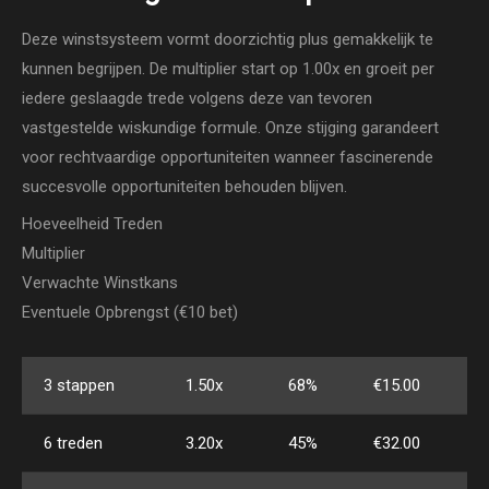
Deze winstsysteem vormt doorzichtig plus gemakkelijk te
kunnen begrijpen. De multiplier start op 1.00x en groeit per
iedere geslaagde trede volgens deze van tevoren
vastgestelde wiskundige formule. Onze stijging garandeert
voor rechtvaardige opportuniteiten wanneer fascinerende
succesvolle opportuniteiten behouden blijven.
Hoeveelheid Treden
Multiplier
Verwachte Winstkans
Eventuele Opbrengst (€10 bet)
3 stappen
1.50x
68%
€15.00
6 treden
3.20x
45%
€32.00