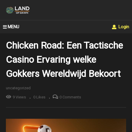
MENU
Login
Chicken Road: Een Tactische
Casino Ervaring welke
Gokkers Wereldwijd Bekoort
uncategorized
9 Views
0 Likes
0 Comments