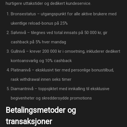
hurtigere uttakstider og dedikert kundeservice.
Bronsestatus – utgangspunkt for alle aktive brukere med
ukentlige reload-bonus på 25%
Sølvnivå – tilegnes ved total innsats på 50 000 kr, gir
cashback på 5% hver mandag
Gullnivå – krever 200 000 kr i omsetning, inkluderer dedikert
kontoansvarlig og 10% cashback
Platinanivå – eksklusivt tier med personlige bonustilbud,
rask withdrawal innen seks timer
Diamantnivå – toppsjiktet med innkalling til eksklusive
begivenheter og skreddersydde promotions
Betalingsmetoder og
transaksjoner