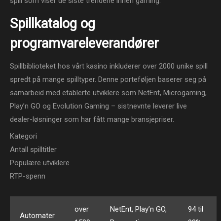
spill som viser de siste trendene innen gaming.
Spillkatalog og
programvareleverandører
Spillbiblioteket hos vårt kasino inkluderer over 2000 unike spill
spredt på mange spilltyper. Denne porteføljen baserer seg på
samarbeid med etablerte utviklere som NetEnt, Microgaming,
Play’n GO og Evolution Gaming – sistnevnte leverer live
dealer-løsninger som har fått mange bransjepriser.
Kategori
Antall spilltitler
Populære utviklere
RTP-spenn
over
NetEnt, Play’n GO,
94 til
Automater