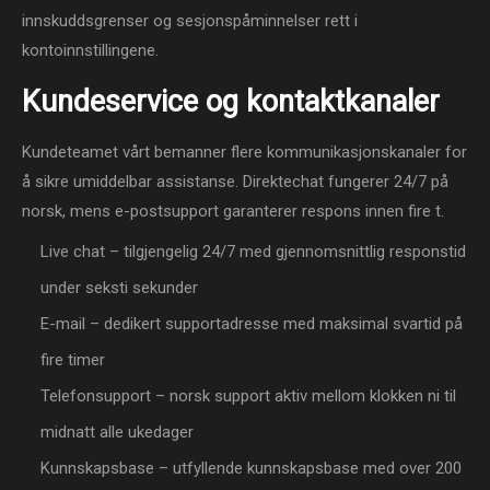
innskuddsgrenser og sesjonspåminnelser rett i
kontoinnstillingene.
Kundeservice og kontaktkanaler
Kundeteamet vårt bemanner flere kommunikasjonskanaler for
å sikre umiddelbar assistanse. Direktechat fungerer 24/7 på
norsk, mens e-postsupport garanterer respons innen fire t.
Live chat – tilgjengelig 24/7 med gjennomsnittlig responstid
under seksti sekunder
E-mail – dedikert supportadresse med maksimal svartid på
fire timer
Telefonsupport – norsk support aktiv mellom klokken ni til
midnatt alle ukedager
Kunnskapsbase – utfyllende kunnskapsbase med over 200