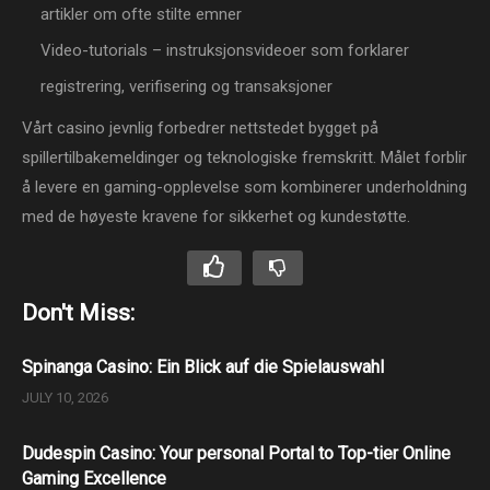
artikler om ofte stilte emner
Video-tutorials – instruksjonsvideoer som forklarer
registrering, verifisering og transaksjoner
Vårt casino jevnlig forbedrer nettstedet bygget på
spillertilbakemeldinger og teknologiske fremskritt. Målet forblir
å levere en gaming-opplevelse som kombinerer underholdning
med de høyeste kravene for sikkerhet og kundestøtte.
Don't Miss:
Spinanga Casino: Ein Blick auf die Spielauswahl
JULY 10, 2026
Dudespin Casino: Your personal Portal to Top-tier Online
Gaming Excellence