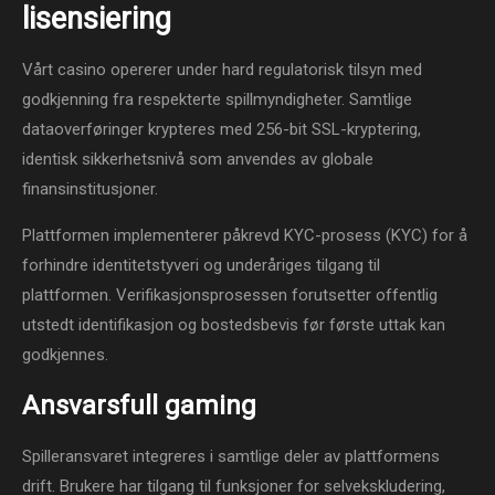
lisensiering
Vårt casino opererer under hard regulatorisk tilsyn med
godkjenning fra respekterte spillmyndigheter. Samtlige
dataoverføringer krypteres med 256-bit SSL-kryptering,
identisk sikkerhetsnivå som anvendes av globale
finansinstitusjoner.
Plattformen implementerer påkrevd KYC-prosess (KYC) for å
forhindre identitetstyveri og underåriges tilgang til
plattformen. Verifikasjonsprosessen forutsetter offentlig
utstedt identifikasjon og bostedsbevis før første uttak kan
godkjennes.
Ansvarsfull gaming
Spilleransvaret integreres i samtlige deler av plattformens
drift. Brukere har tilgang til funksjoner for selvekskludering,