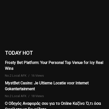
TODAY HOT
Frosty Bet Platform: Your Personal Top Venue for Icy Real
Wins
No.2 Local AFK
16 Views
MystBet Casino: Je Ultieme Locatie voor Internet
Gokentertainment
No.2 Local AFK
18 Views
Ο Οδηγός Αναφοράς σου για το Online Καζίνο: Ό,τι όσα