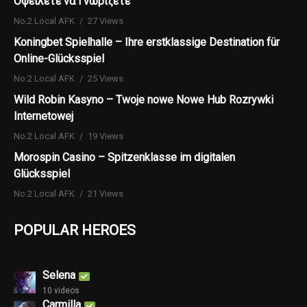
Οφείλετε να Γνωρίζετε
No.2 Local AFK
27 Views
Koningbet Spielhalle – Ihre erstklassige Destination für
Online-Glücksspiel
No.2 Local AFK
25 Views
Wild Robin Kasyno – Twoje nowe Nowe Hub Rozrywki
Internetowej
No.2 Local AFK
19 Views
Morospin Casino – Spitzenklasse im digitalen
Glücksspiel
No.2 Local AFK
21 Views
POPULAR HEROES
Selena
10 videos
Carmilla